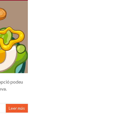
 opció podeu
ova.
Leer más