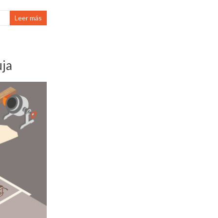
Leer más
uja