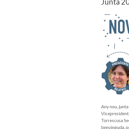
Junta 2
Any nou, junt
Vicepresident
Torrescusa Se
benvinguda, p