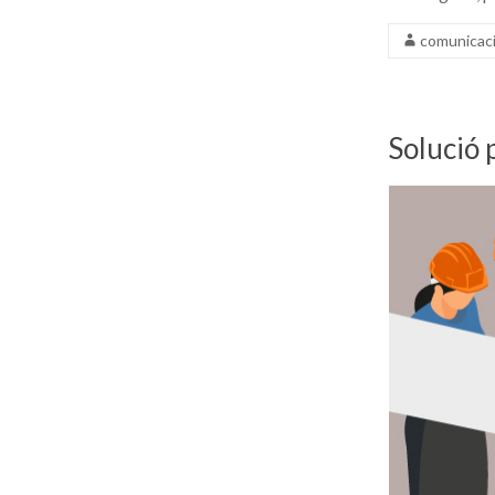
comunicac
Solució p