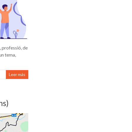
, professió, de
gun tema,
Leer más
ns)