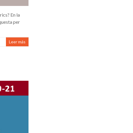
rics? En la
nquesta per
Leer más