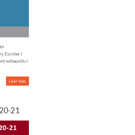
es
ç Escolar i
nt exhaustiu i
Leer más
20-21