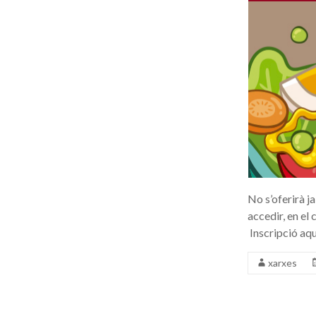
No s’oferirà j
accedir, en el
Inscripció aqu
xarxes