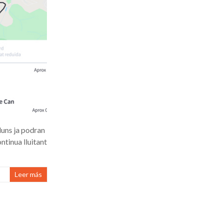
luns ja podran
ntinua lluitant
Leer más