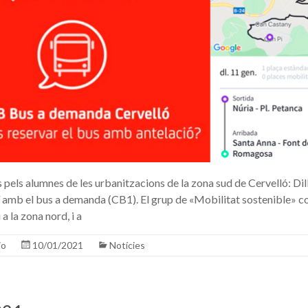
 pels alumnes de les urbanitzacions de la zona sud de Cervelló: Dil
í amb el bus a demanda (CB1). El grup de «Mobilitat sostenible» co
a la zona nord, i a
io
10/01/2021
Notícies