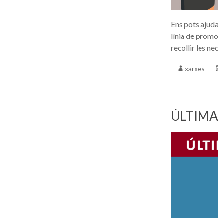
Ens pots ajudar
línia de promo
recollir les n
xarxes
ÚLTIMA