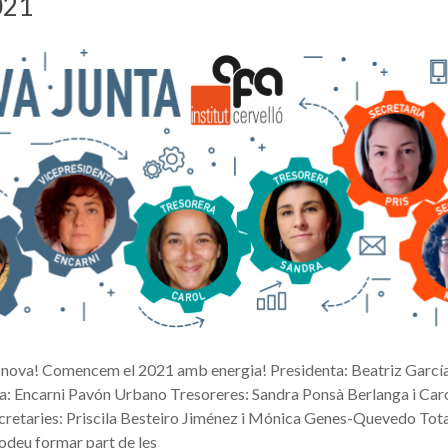
021
a nova! Comencem el 2021 amb energia! Presidenta: Beatriz Garcí
a: Encarni Pavón Urbano Tresoreres: Sandra Ponsà Berlanga i Car
cretaries: Priscila Besteiro Jiménez i Mónica Genes-Quevedo Tota
odeu formar part de les