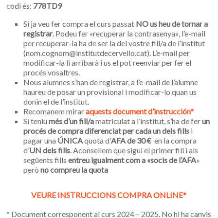
codi és:
778TD9
Si ja veu fer compra el curs passat
NO us heu de tornar a
registrar
. Podeu fer «recuperar la contrasenya», l’e-mail
per recuperar-la ha de ser la del vostre fill/a de l’institut
(nom.cognom@institutdecervello.cat). L’e-mail per
modificar-la li arribarà i us el pot reenviar per fer el
procés vosaltres.
Nous alumnes s’han de registrar, a l’e-mail de l’alumne
haureu de posar un provisional i modificar-lo quan us
donin el de l’institut.
Recomanem mirar
aquests document d’instrucción*
Si teniu
més d’un fill/a
matriculat a l’institut, s’ha de fer
un
procés de compra diferenciat per cada un dels fills
i
pagar una
ÚNICA
quota d’
AFA de 30 €
en la compra
d’
UN dels fills
. Aconsellem que sigui el primer fill i als
següents fills
entreu igualment com a «socis de l’AFA
»
però
no compreu la quota
VEURE INSTRUCCIONS COMPRA ONLINE*
* Document corresponent al curs 2024 – 2025. No hi ha canvis