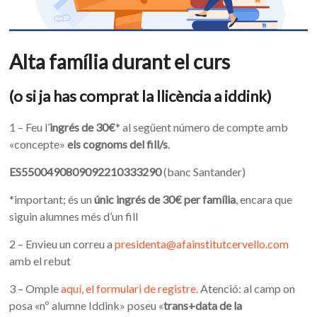
Alta família durant el curs
(o si ja has comprat la llicència a iddink)
1 – Feu l’
ingrés de 30€
* al següent número de compte amb
«concepte»
els cognoms del fill/s
.
ES5500490809092210333290
(banc Santander)
*important; és un
únic ingrés de 30€ per família
, encara que
siguin alumnes més d’un fill
2 – Envieu un correu a
presidenta@afainstitutcervello.com
amb el rebut
3 – Omple
aquí, el formulari de registre.
Atenció: al camp on
posa «nº alumne Iddink» poseu «
trans+data de la