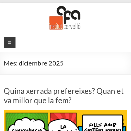
Saltar
al
contenido
AFA
Pàgina web
de
Institut
l'Associació
Cervelló
de Families
Mes:
diciembre 2025
del Institut
de Cervelló
Quina xerrada prefereixes? Quan et
va millor que la fem?