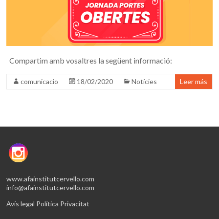
Compartim amb vosaltres la següent informació:
comunicacio
18/02/2020
Notícies
Leer más
www.afainstitutcervello.com
info@afainstitutcervello.com
Avís legal
Política Privacitat